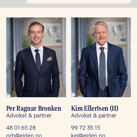
Per Ragnar Bronken
Kim Ellertsen (H)
Advokat & partner
Advokat & partner
48 01 65 28
99 72 35 15
prb@elden.no
kel@elden.no