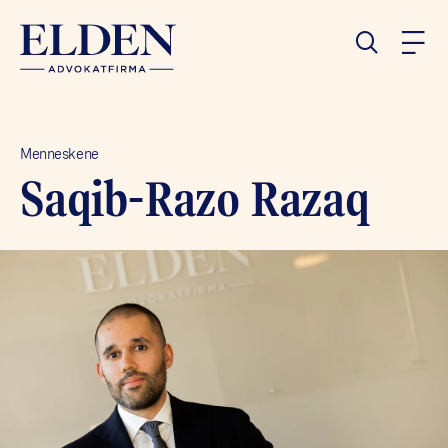
Menneskene
Saqib-Razo Razaq