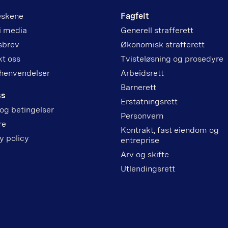
skene
Fagfelt
i media
Generell strafferett
sbrev
Økonomisk strafferett
t oss
Tvisteløsning og prosedyre
henvendelser
Arbeidsrett
Barnerett
ss
Erstatningsrett
 og betingelser
Personvern
re
Kontrakt, fast eiendom og
y policy
entreprise
Arv og skifte
Utlendingsrett