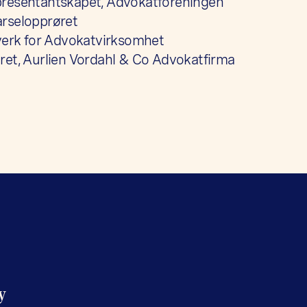
presentantskapet, Advokatforeningen
rselopprøret
tverk for Advokatvirksomhet
ret, Aurlien Vordahl & Co Advokatfirma
y