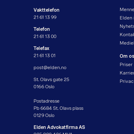
Menne
Vakttelefon
21 61 13 99
Elden 
Nyhet
Telefon
Kontak
21 61 13 00
Medie
Telefax
21 61 13 01
Om o
Priser
post@elden.no
Karrie
St. Olavs gate 25
Privac
0166 Oslo
Postadresse
Pb 6684 St. Olavs plass
0129 Oslo
Elden Advokatfirma AS