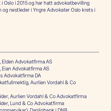
t i Oslo i 2015 og har hatt advokatbevilling
og nestleder i Yngre Advokater Oslo krets i
, Elden Advokatfirma AS
 Eian Advokatfirma AS
s Advokatfirma DA
atfullmektig, Aurlien Vordahl & Co
er, Aurlien Vordahl & Co Advokatfirma
der, Lund & Co Advokatfirma
ommervikar), Dagligbank i DNB