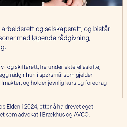
rbeidsrett og selskapsrett, og bistår
soner med løpende rådgivning,
g.
v- og skifterett, herunder ektefelleskifte,
legg rådgir hun i spørsmål som gjelder
lmakter, og holder jevnlig kurs og foredrag
s Elden i 2024, etter å ha drevet eget
idet som advokat i Brækhus og AVCO.