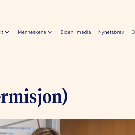
lt
Menneskene
Elden i media
Nyhetsbrev
O
ermisjon)