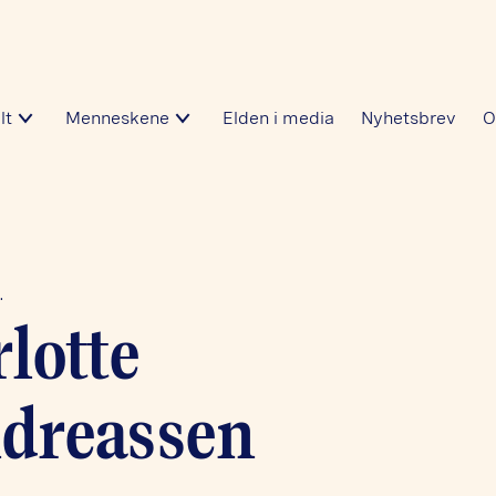
lt
Menneskene
Elden i media
Nyhetsbrev
O
…
lotte
ndreassen