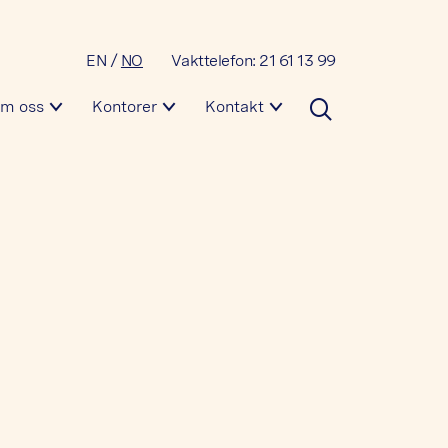
EN
/
NO
Vakttelefon: 21 61 13 99
m oss
Kontorer
Kontakt