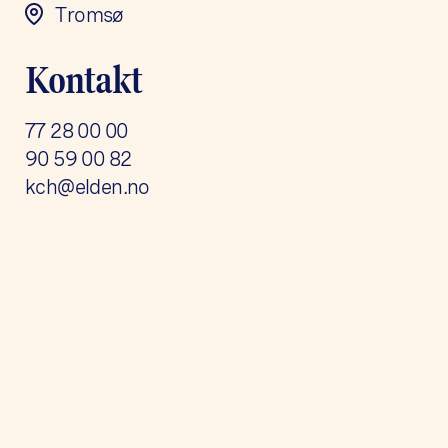
Tromsø
Kontakt
77 28 00 00
90 59 00 82
kch@elden.no