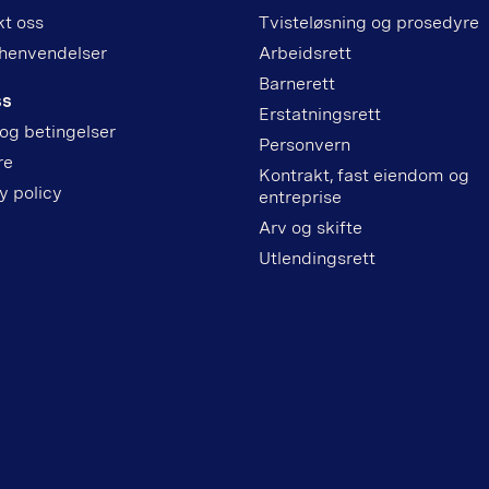
t oss
Tvisteløsning og prosedyre
henvendelser
Arbeidsrett
Barnerett
ss
Erstatningsrett
 og betingelser
Personvern
re
Kontrakt, fast eiendom og
y policy
entreprise
Arv og skifte
Utlendingsrett