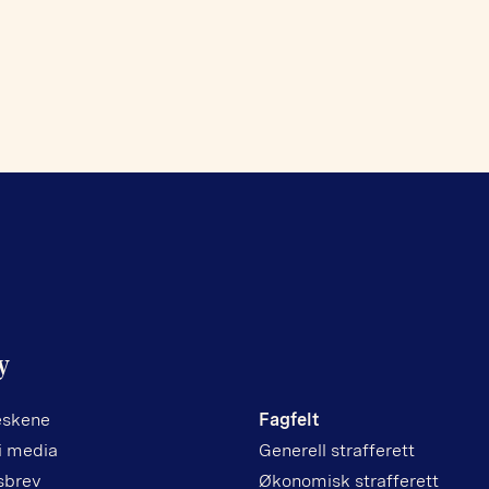
y
skene
Fagfelt
i media
Generell strafferett
sbrev
Økonomisk strafferett