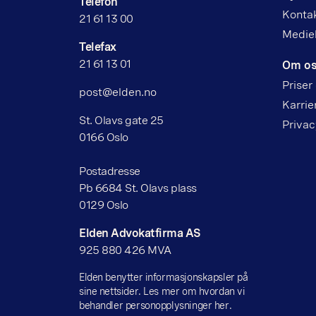
Telefon
Kontak
21 61 13 00
Medie
Telefax
21 61 13 01
Om o
Priser
post@elden.no
Karrie
St. Olavs gate 25
Privac
0166 Oslo
Postadresse
Pb 6684 St. Olavs plass
0129 Oslo
Elden Advokatfirma AS
925 880 426 MVA
Elden benytter informasjonskapsler på
sine nettsider. Les mer om hvordan vi
behandler personopplysninger her.