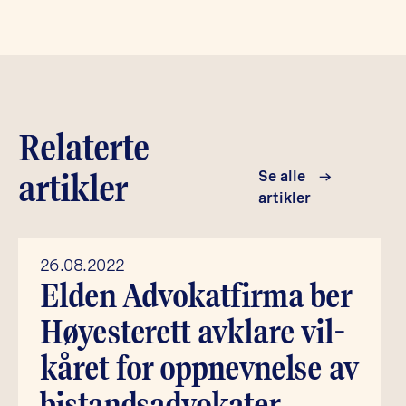
Relaterte
artikler
Se alle
artikler
26.08.2022
Elden Advo­kat­fir­ma ber
Høy­este­rett avkla­re vil­
kå­ret for opp­nev­nel­se av
bistandsadvokater