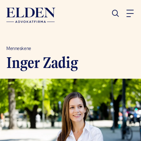
Menneskene
Inger Zadig