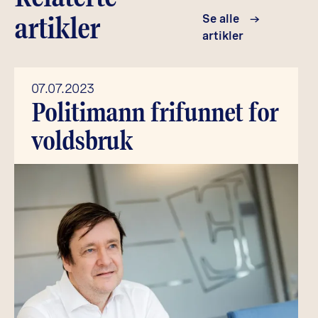
artikler
Se alle
artikler
07.07.2023
Politi­mann fri­fun­net for
voldsbruk