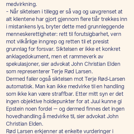
medvirkning.
– Når siktelsen i tillegg er så vag og uavgrenset at
alt klientene har gjort gjennom flere tiår trekkes inn
i mistankens lys, bryter dette med grunnleggende
menneskerettigheter: rett til forutsigbarhet, vern
mot vilkårlige inngrep og retten til et presist
grunnlag for forsvar. Siktelsen er ikke et konkret
anklagedokument, men et rammeverk av
spekulasjoner, sier advokat John Christian Elden
som representerer Terje Rød Larsen.
Dermed faller også siktelsen mot Terje Rød‑Larsen
automatisk. Man kan ikke medvirke til en handling
som ikke kan være straffbar. Etter mitt syn er det
ingen objektive holdepunkter for at Juul kunne gi
Epstein noen fordel — og dermed finnes det ingen
hovedhandling å medvirke til, sier advokat John
Christian Elden.
Rød Larsen erkjenner at enkelte vurderinger i