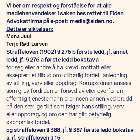
Vi ber om respekt og forståelse for at alle
mediehenvendelser i saken bes rettet til Elden
Advokatfirma på e‑post:
media@elden.no
.
Dette er siktelsen:
Mona Juul
Terje Rød-Larsen
Straffeloven (1902) § 276 b første ledd, jf. annet
ledd, jf. § 276 a første ledd bokstav
a
for seg eller andre å ha krevd, mottatt eller
akseptert et tilbud om utilbørlig fordel i anledning
av stilling, verv eller oppdrag. Korrupsjonen ansees
som grov fordi den er forøvd av eller overfor en
offentlig tjenestemann eller noen annen ved brudd
på den særlige tillit som følger hans stilling, verv
eller oppdrag, og om den har gitt betydelig
økonomisk fordel.
og straffeloven § 388, jf. § 387 første ledd bokstav
a, jf. straffeloven § 15