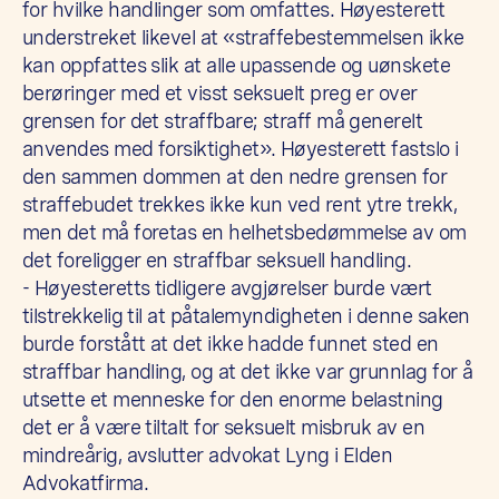
for hvilke handlinger som omfattes. Høyesterett
understreket likevel at «straffebestemmelsen ikke
kan oppfattes slik at alle upassende og uønskete
berøringer med et visst seksuelt preg er over
grensen for det straffbare; straff må generelt
anvendes med forsiktighet». Høyesterett fastslo i
den sammen dommen at den nedre grensen for
straffebudet trekkes ikke kun ved rent ytre trekk,
men det må foretas en helhetsbedømmelse av om
det foreligger en straffbar seksuell handling.
- Høyesteretts tidligere avgjørelser burde vært
tilstrekkelig til at påtalemyndigheten i denne saken
burde forstått at det ikke hadde funnet sted en
straffbar handling, og at det ikke var grunnlag for å
utsette et menneske for den enorme belastning
det er å være tiltalt for seksuelt misbruk av en
mindreårig, avslutter advokat Lyng i Elden
Advokatfirma.