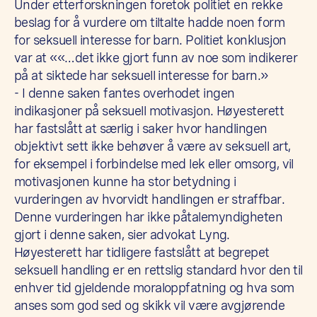
Under etterforskningen foretok politiet en rekke
beslag for å vurdere om tiltalte hadde noen form
for seksuell interesse for barn. Politiet konklusjon
var at ««…det ikke gjort funn av noe som indikerer
på at siktede har seksuell interesse for barn.»
- I denne saken fantes overhodet ingen
indikasjoner på seksuell motivasjon. Høyesterett
har fastslått at særlig i saker hvor handlingen
objektivt sett ikke behøver å være av seksuell art,
for eksempel i forbindelse med lek eller omsorg, vil
motivasjonen kunne ha stor betydning i
vurderingen av hvorvidt handlingen er straffbar.
Denne vurderingen har ikke påtalemyndigheten
gjort i denne saken, sier advokat Lyng.
Høyesterett har tidligere fastslått at begrepet
seksuell handling er en rettslig standard hvor den til
enhver tid gjeldende moraloppfatning og hva som
anses som god sed og skikk vil være avgjørende