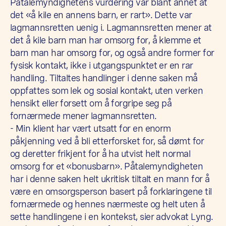
Påtalemyndighetens vurdering var blant annet at
det «å kile en annens barn, er rart». Dette var
lagmannsretten uenig i. Lagmannsretten mener at
det å kile barn man har omsorg for, å klemme et
barn man har omsorg for, og også andre former for
fysisk kontakt, ikke i utgangspunktet er en rar
handling. Tiltaltes handlinger i denne saken må
oppfattes som lek og sosial kontakt, uten verken
hensikt eller forsett om å forgripe seg på
fornærmede mener lagmannsretten.
- Min klient har vært utsatt for en enorm
påkjenning ved å bli etterforsket for, så dømt for
og deretter frikjent for å ha utvist helt normal
omsorg for et «bonusbarn». Påtalemyndigheten
har i denne saken helt ukritisk tiltalt en mann for å
være en omsorgsperson basert på forklaringene til
fornærmede og hennes nærmeste og helt uten å
sette handlingene i en kontekst, sier advokat Lyng.