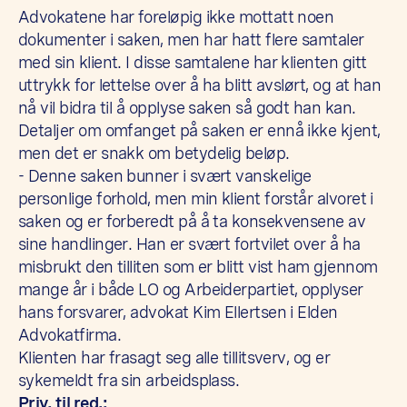
Advokatene har foreløpig ikke mottatt noen
dokumenter i saken, men har hatt flere samtaler
med sin klient. I disse samtalene har klienten gitt
uttrykk for lettelse over å ha blitt avslørt, og at han
nå vil bidra til å opplyse saken så godt han kan.
Detaljer om omfanget på saken er ennå ikke kjent,
men det er snakk om betydelig beløp.
- Denne saken bunner i svært vanskelige
personlige forhold, men min klient forstår alvoret i
saken og er forberedt på å ta konsekvensene av
sine handlinger. Han er svært fortvilet over å ha
misbrukt den tilliten som er blitt vist ham gjennom
mange år i både LO og Arbeiderpartiet, opplyser
hans forsvarer, advokat Kim Ellertsen i Elden
Advokatfirma.
Klienten har frasagt seg alle tillitsverv, og er
sykemeldt fra sin arbeidsplass.
Priv. til red.: