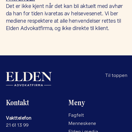
Det er ikke kjent når det kan bli aktuelt med avhør
da han for tiden ivaretas av helsevesenet. Vi ber
mediene respektere at alle henvendelser rettes til
Elden Advokatfirma, og ikke direkte til klient.
Til toppen
Kontakt
Meny
Fagfelt
Vakttelefon
Menneskene
21 61 13 99
Elden i media