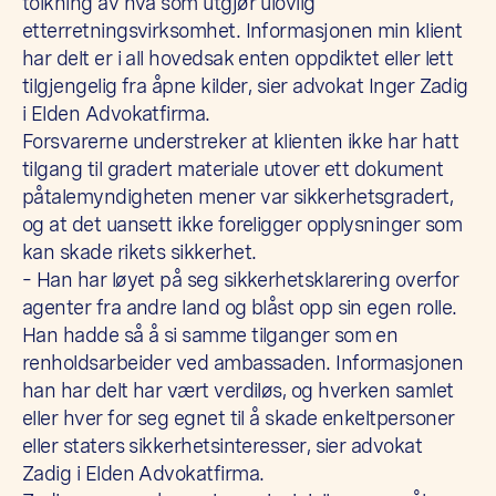
tolkning av hva som utgjør ulovlig
etterretningsvirksomhet. Informasjonen min klient
har delt er i all hovedsak enten oppdiktet eller lett
tilgjengelig fra åpne kilder, sier advokat Inger Zadig
i Elden Advokatfirma.
Forsvarerne understreker at klienten ikke har hatt
tilgang til gradert materiale utover ett dokument
påtalemyndigheten mener var sikkerhetsgradert,
og at det uansett ikke foreligger opplysninger som
kan skade rikets sikkerhet.
– Han har løyet på seg sikkerhetsklarering overfor
agenter fra andre land og blåst opp sin egen rolle.
Han hadde så å si samme tilganger som en
renholdsarbeider ved ambassaden. Informasjonen
han har delt har vært verdiløs, og hverken samlet
eller hver for seg egnet til å skade enkeltpersoner
eller staters sikkerhetsinteresser, sier advokat
Zadig i Elden Advokatfirma.