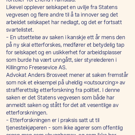
Likevel opplever selskapet en uvilje fra Statens
vegvesen og flere andre til å ta innover seg det
arbeidet selskapet har nedlagt, og det er fortsatt
svartelistet.
– En utsettelse av saken i kanskje ett år mens den
på ny skal etterforskes, medfører et betydelig tap
for selskapet og en usikkerhet for arbeidsplasser
som burde ha vært unngått, sier styrelederen i
Killingmo Fresesevice AS.
Advokat Anders Brosveet mener at saken fremstår
som nok et eksempel på uheldig «outsourcing» av
strafferettslig etterforskning fra politiet. I denne
saken er det Statens vegvesen som både har
anmeldt saken og stått for det alt vesentlige av
etterforskningen.
– Etterforskningen er i praksis satt ut til
tjenestekjøperen – som ikke agerer som offentlig