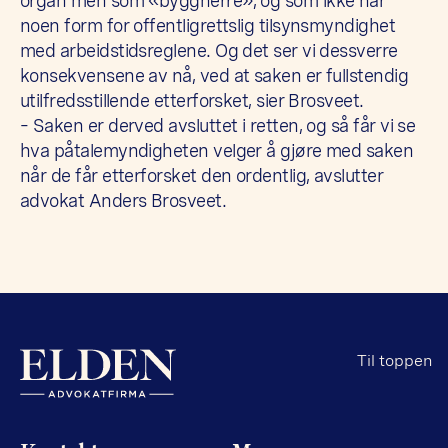
organ men som «byggherre», og som ikke har
noen form for offentligrettslig tilsynsmyndighet
med arbeidstids­reglene. Og det ser vi dessverre
konsekvensene av nå, ved at saken er fullstendig
utilfredsstillende etterforsket, sier Brosveet.
– Saken er derved avsluttet i retten, og så får vi se
hva påtalemyndigheten velger å gjøre med saken
når de får etterforsket den ordentlig, avslutter
advokat Anders Brosveet.
Til toppen