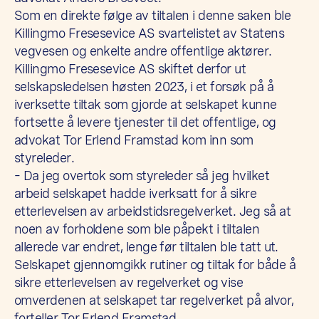
Som en direkte følge av tiltalen i denne saken ble
Killingmo Fresesevice AS svartelistet av Statens
vegvesen og enkelte andre offentlige aktører.
Killingmo Fresesevice AS skiftet derfor ut
selskapsledelsen høsten 2023, i et forsøk på å
iverksette tiltak som gjorde at selskapet kunne
fortsette å levere tjenester til det offentlige, og
advokat Tor Erlend Framstad kom inn som
styreleder.
– Da jeg overtok som styreleder så jeg hvilket
arbeid selskapet hadde iverksatt for å sikre
etterlevelsen av arbeidstidsregelverket. Jeg så at
noen av forholdene som ble påpekt i tiltalen
allerede var endret, lenge før tiltalen ble tatt ut.
Selskapet gjennomgikk rutiner og tiltak for både å
sikre etterlevelsen av regelverket og vise
omverdenen at selskapet tar regelverket på alvor,
forteller Tor Erlend Framstad.