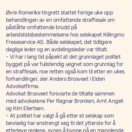
Øvre Romerike tingrett startet forrige uke opp
behandlingen av en omfattende straffesak om
påståtte omfattende brudd på
arbeidstidsbestemmelsene hos selskapet Killingmo
Freseservice AS. Både selskapet, det tidligere
daglige leder og en avdelingsleder var tiltalt.
– Vi har i lang tid påpekt at det grunnlaget politiet
bygget på var fullstendig uegnet som grunnlag for
en straffesak, noe retten også kom til etter en ukes
forhandlinger, sier Anders Brosveet i Elden
Advokatfirma.
Advokat Brosveet forsvarte de tiltalte sammen
med advokatene Per Ragnar Bronken, Arnt Angell
og Kim Ellertsen.
– At politiet har valgt å gå etter et selskap som
beviselig har anstrengt seg til det ytterste for å
etterleve reglene, synes å bygge på en manglende