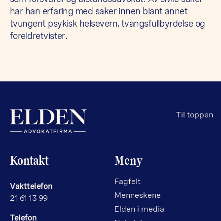
har han erfaring med saker innen blant annet
tvungent psykisk helsevern, tvangsfullbyrdelse og
foreldretvister.
Til toppen
Kontakt
Meny
Fagfelt
Vakttelefon
Menneskene
21 61 13 99
Elden i media
Telefon