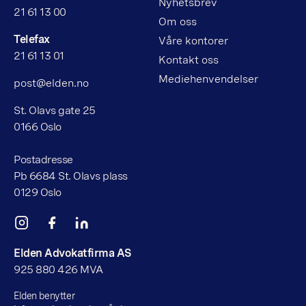
Nyhetsbrev
21 61 13 00
Om oss
Telefax
Våre kontorer
21 61 13 01
Kontakt oss
Mediehenvendelser
post@elden.no
St. Olavs gate 25
0166 Oslo
Postadresse
Pb 6684 St. Olavs plass
0129 Oslo
Elden Advokatfirma AS
925 880 426 MVA
Elden benytter