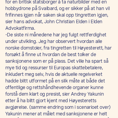
for en britisk statsborger å ta naturbilder med en
hobbydrone på Svalbard, og er sikker på at han vil
frifinnes igjen når saken skal opp tingretten igjen,
sier hans advokat, John Christian Elden i Elden
Advokatfirma.
-De siste ni månedene har jeg fulgt rettferdighet
under utvikling. Jeg har observert hvordan alle
norske domstoler, fra tingretten til Høyesterett, har
forsøkt å finne ut hvordan de best tolker de
sanksjonene som er på plass. Det ville ha spart så
mye tid og ressurser til Europas skattebetalere,
inkludert meg selv, hvis de aktuelle regelverket
hadde blitt utformet på en slik måte at både det
offentlige og rettshåndhevende organer kunne
forstå dem klart og presist, sier Andrey Yakunin
etter å ha blitt gjort kjent med Høyesteretts
avgjørelse. (samme endring som i scenarioet over)
Yakunin mener at målet med sanksjonene er helt