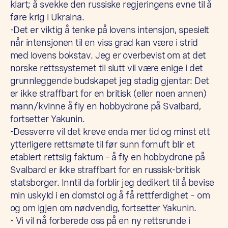
klart; å svekke den russiske regjeringens evne til å
føre krig i Ukraina.
-Det er viktig å tenke på lovens intensjon, spesielt
når intensjonen til en viss grad kan være i strid
med lovens bokstav. Jeg er overbevist om at det
norske rettssystemet til slutt vil være enige i det
grunnleggende budskapet jeg stadig gjentar: Det
er ikke straffbart for en britisk (eller noen annen)
mann/kvinne å fly en hobbydrone på Svalbard,
fortsetter Yakunin.
-Dessverre vil det kreve enda mer tid og minst ett
ytterligere rettsmøte til før sunn fornuft blir et
etablert rettslig faktum – å fly en hobbydrone på
Svalbard er ikke straffbart for en russisk-britisk
statsborger. Inntil da forblir jeg dedikert til å bevise
min uskyld i en domstol og å få rettferdighet – om
og om igjen om nødvendig, fortsetter Yakunin.
- Vi vil nå forberede oss på en ny rettsrunde i