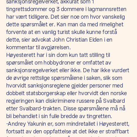
sanksjonsregelverket, akkurat som 1
tingrettsdommer og 3 dommere i lagmannsretten
har vært tidligere. Det sier noe om hvor vanskelig
dette spørsmålet er. Kan man da med rimelighet
forvente at en vanlig turist skulle kunne forstå
dette, sier advokat John Christian Elden i en
kommentar til avgjørelsen.
Høyesterett har i sin dom kun tatt stilling til
spørsmålet om hobbydroner er omfattet av
sanksjonsregelverket eller ikke. De har ikke vurdert
de øvrige rettslige spørsmålene i saken, slik som
hvorvidt sanksjonsreglene gjelder personer med
dobbelt statsborgerskap eller hvorvidt den norske
regjeringen kan diskriminere russere på Svalbard
etter Svalbard-trakten. Disse spørsmålene må nå
bli behandlet i sin fulle bredde av tingretten.
-Andrey Yakunin er, som mindretallet i Høyesterett,
fortsatt av den oppfattelse at det ikke er straffbart