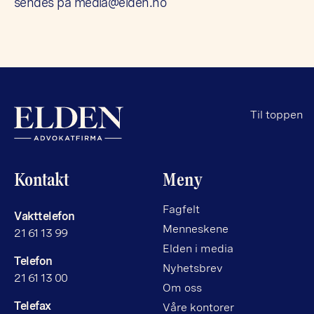
sendes på
media@elden.no
Til toppen
Kontakt
Meny
Fagfelt
Vakttelefon
Menneskene
21 61 13 99
Elden i media
Telefon
Nyhetsbrev
21 61 13 00
Om oss
Telefax
Våre kontorer