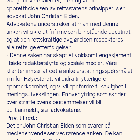
viktig for våre klienter, men også for
opprettholdelsen av rettsstatens prinsipper, sier
advokat John Christan Elden.
Advokatene understreker at man med denne
anken vil sikre at frifinnelsen blir stående ubestridt
og at den rettskraftige avgjørelsen respekteres i
alle rettslige etterfølgelser.
- Denne saken har skapt et voldsomt engasjement
i både redaktørstyrte og sosiale medier. Våre
klienter innser at det å anke erstatningsspørsmålet
inn for Høyesterett vil bidra til ytterligere
oppmerksomhet, og vi vil oppfordre til saklighet i
meningsutvekslingen. Enhver ytring som skrider
over straffelovens bestemmelser vil bli
politianmeldt, sier advokatene.
Priv. til red.:
Det er John Christian Elden som svarer på
mediehenvendelser vedrørende anken. De kan