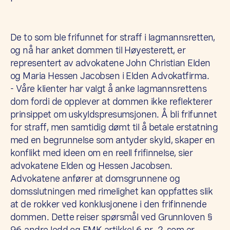
De to som ble frifunnet for straff i lagmannsretten,
og nå har anket dommen til Høyesterett, er
representert av advokatene John Christian Elden
og Maria Hessen Jacobsen i Elden Advokatfirma.
- Våre klienter har valgt å anke lagmannsrettens
dom fordi de opplever at dommen ikke reflekterer
prinsippet om uskyldspresumsjonen. Å bli frifunnet
for straff, men samtidig dømt til å betale erstatning
med en begrunnelse som antyder skyld, skaper en
konflikt med ideen om en reell frifinnelse, sier
advokatene Elden og Hessen Jacobsen.
Advokatene anfører at domsgrunnene og
domsslutningen med rimelighet kan oppfattes slik
at de rokker ved konklusjonene i den frifinnende
dommen. Dette reiser spørsmål ved Grunnloven §
96 andre ledd og EMK artikkel 6 nr. 2, som er